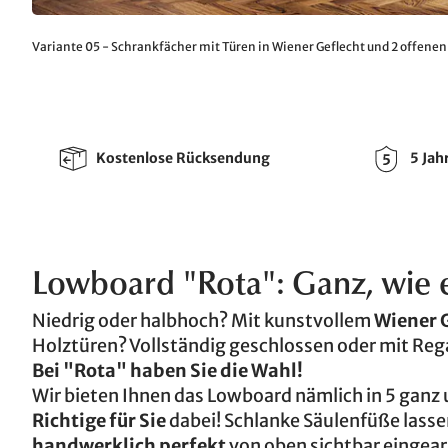
Variante 05 - Schrankfächer mit Türen in Wiener Geflecht und 2 offene
Kostenlose Rücksendung
5 Jah
Lowboard "Rota": Ganz, wie es
Niedrig oder halbhoch? Mit kunstvollem
Wiener 
Holztüren? Vollständig geschlossen oder mit Re
Bei "Rota" haben Sie die Wahl!
Wir bieten Ihnen das Lowboard nämlich in 5 ganz u
Richtige für Sie
dabei! Schlanke Säulenfüße lassen
handwerklich perfekt
von oben sichtbar eingea