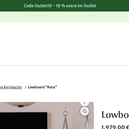
Code Outlet10 - 10 % extra im Outlet
Einfache, kostenlose Rücksendung
he Kernbuche
Lowboard "Rota"
Lowbo
1.979,00 