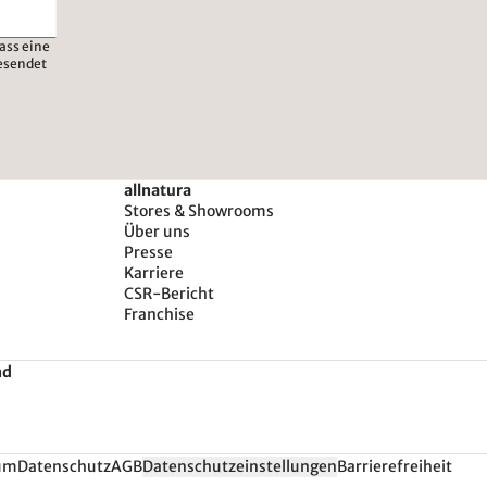
ass eine
esendet
allnatura
Stores & Showrooms
Über uns
Presse
Karriere
CSR-Bericht
Franchise
nd
um
Datenschutz
AGB
Datenschutzeinstellungen
Barrierefreiheit