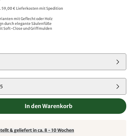
l. 59,00 € Lieferkosten mit Spedition
arianten mit Geflecht oder Holz
gn durch elegante Säulenfüße
it Soft-Close und Griffmulden
05
In den Warenkorb
ellt & geliefert in ca. 8 - 10 Wochen