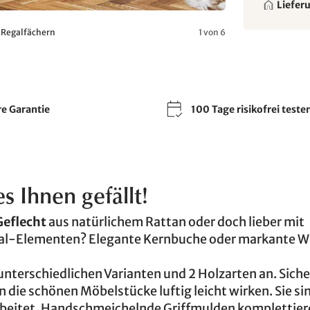
Liefer
n Regalfächern
1 von 6
re Garantie
100 Tage risikofrei teste
 Ihnen gefällt!
Geflecht
aus natürlichem Rattan oder doch lieber mit
gal-Elementen? Elegante Kernbuche oder markante W
nterschiedlichen Varianten und 2 Holzarten an. Siche
 die schönen Möbelstücke luftig leicht wirken. Sie si
rbeitet. Handschmeichelnde Griffmulden komplettier