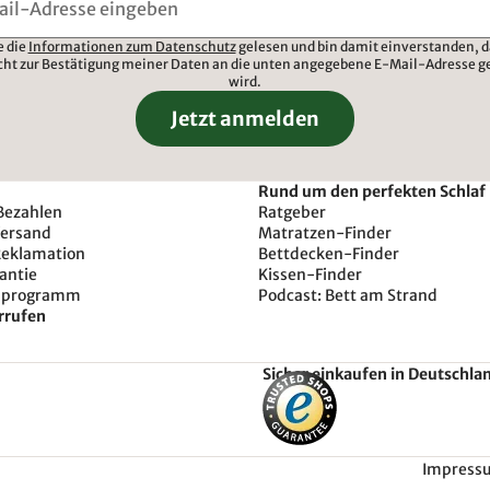
e die
Informationen zum Datenschutz
gelesen und bin damit einverstanden, d
cht zur Bestätigung meiner Daten an die unten angegebene E-Mail-Adresse g
wird.
Jetzt anmelden
Rund um den perfekten Schlaf
Bezahlen
Ratgeber
Versand
Matratzen-Finder
Reklamation
Bettdecken-Finder
antie
Kissen-Finder
sprogramm
Podcast: Bett am Strand
rrufen
Sicher einkaufen in Deutschla
Impress