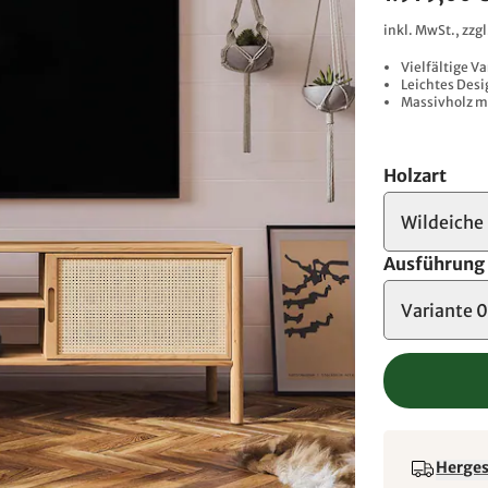
inkl. MwSt., zzg
Vielfältige V
Leichtes Desi
Massivholz m
Holzart
Wildeiche
Ausführung
Variante 
Hergest