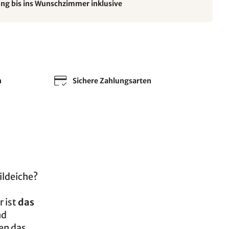
ung bis ins Wunschzimmer inklusive
n
Sichere Zahlungsarten
ildeiche?
r ist
das
nd
en das