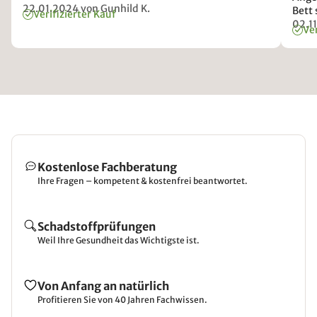
22.01.2024
von Gunhild K.
Bett 
Verifizierter Kauf
02.1
Ver
Kostenlose Fachberatung
Ihre Fragen – kompetent & kostenfrei beantwortet.
Schadstoffprüfungen
Weil Ihre Gesundheit das Wichtigste ist.
Von Anfang an natürlich
Profitieren Sie von 40 Jahren Fachwissen.