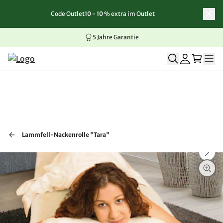
Code Outlet10 - 10 % extra im Outlet
Zum Inhalt springen
Zur Navigation springen
Zum Seitenende springen
5 Jahre Garantie
Lammfell-Nackenrolle "Tara"