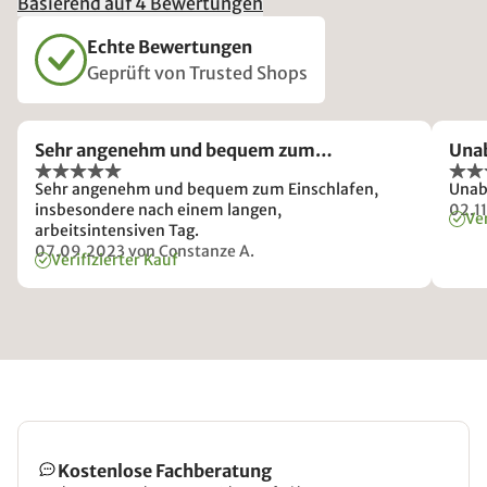
Basierend auf 4 Bewertungen
Echte Bewertungen
Geprüft von Trusted Shops
Sehr angenehm und bequem zum…
Unab
Sehr angenehm und bequem zum Einschlafen,
Unab
insbesondere nach einem langen,
02.1
Ver
arbeitsintensiven Tag.
07.09.2023
von Constanze A.
Verifizierter Kauf
Kostenlose Fachberatung