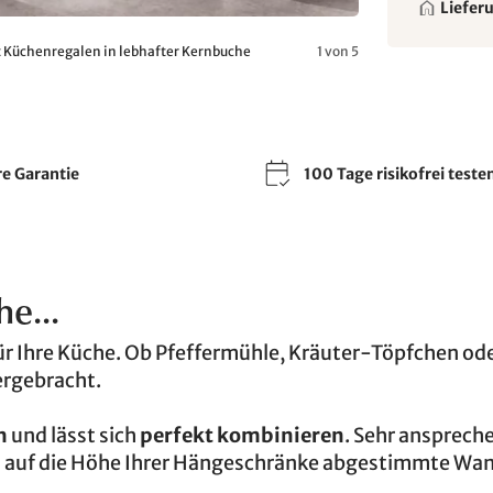
Liefer
 Küchenregalen in lebhafter Kernbuche
1 von 5
re Garantie
100 Tage risikofrei teste
he...
ür Ihre Küche. Ob Pfeffermühle, Kräuter-Töpfchen ode
tergebracht.
h
und lässt sich
perfekt kombinieren
. Sehr anspreche
au auf die Höhe Ihrer Hängeschränke abgestimmte Wa