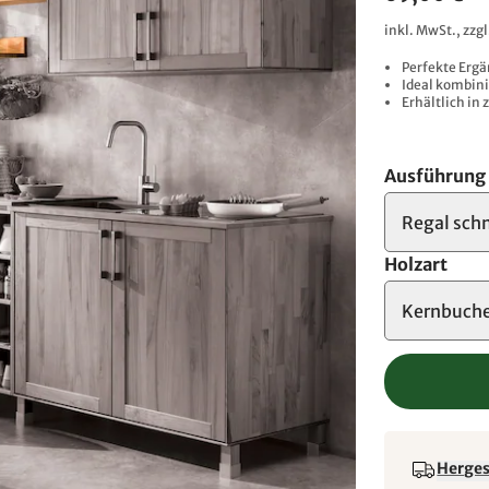
inkl. MwSt., zzg
Perfekte Ergä
Ideal kombin
Erhältlich in 
Ausführung
Regal sch
Holzart
Kernbuch
Hergest