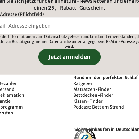
n Sie sich jetzt für den allnatura-Newsletter an und erhalt
einen 25,- Rabatt-Gutschein.
Adresse (Pflichtfeld)
e die
Informationen zum Datenschutz
gelesen und bin damit einverstanden, d
cht zur Bestätigung meiner Daten an die unten angegebene E-Mail-Adresse g
wird.
Jetzt anmelden
Rund um den perfekten Schlaf
Bezahlen
Ratgeber
Versand
Matratzen-Finder
Reklamation
Bettdecken-Finder
antie
Kissen-Finder
sprogramm
Podcast: Bett am Strand
rrufen
Sicher einkaufen in Deutschla