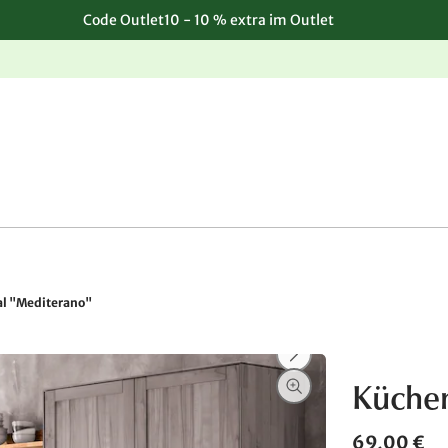
Code Outlet10 - 10 % extra im Outlet
Einfache, kostenlose Rücksendung
l "Mediterano"
Küchen
69,00 €