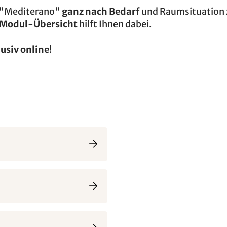
r "Mediterano"
ganz nach Bedarf
und Raumsituation z
Modul-Übersicht
hilft Ihnen dabei.
lusiv online
!