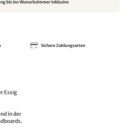
ung bis ins Wunschzimmer inklusive
n
Sichere Zahlungsarten
r Essig
nd in der
ndboards.