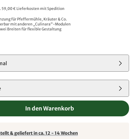
l. 59,00 € Lieferkosten mit Spedition
nzung für Pfeffermühle, Kräuter & Co.
ierbar mit anderen „Culinara“-Modulen
zwei Breiten für flexible Gestaltung
mal
e
In den Warenkorb
ellt & geliefert in ca. 12 - 14 Wochen