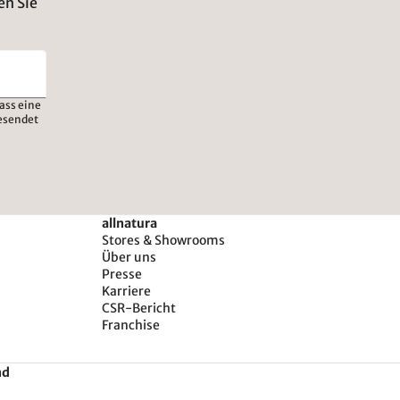
en Sie
ass eine
esendet
allnatura
Stores & Showrooms
Über uns
Presse
Karriere
CSR-Bericht
Franchise
nd