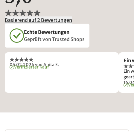
Basierend auf 2 Bewertungen
Echte Bewertungen
Geprüft von Trusted Shops
Ein
05.02.2024
von Anita E.
Verifizierter Kauf
Ein 
gear
16.0
Ver