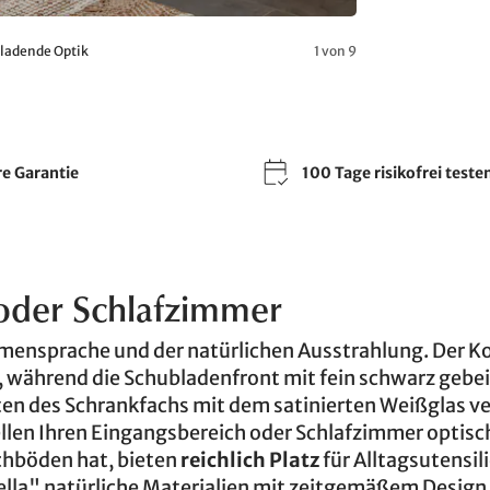
nladende Optik
1 von 9
re Garantie
100 Tage risikofrei teste
 oder Schlafzimmer
mensprache und der natürlichen Ausstrahlung. Der K
, während die Schubladenfront mit fein schwarz gebe
ten des Schrankfachs mit dem satinierten Weißglas ve
llen Ihren Eingangsbereich oder Schlafzimmer optisch
chböden hat, bieten
reichlich Platz
für Alltagsutensil
iella" natürliche Materialien mit zeitgemäßem Design