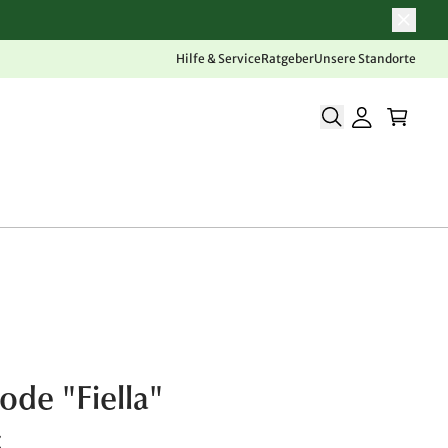
Hilfe & Service
Ratgeber
Unsere Standorte
de "Fiella"
€