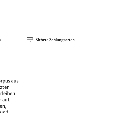
n
Sichere Zahlungsarten
orpus aus
izten
rleihen
 auf.
ien,
 und