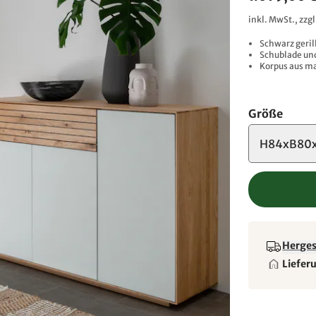
inkl. MwSt., zzg
Schwarz geril
Schublade und
Korpus aus m
Größe
H84xB80x
Hergest
Liefer