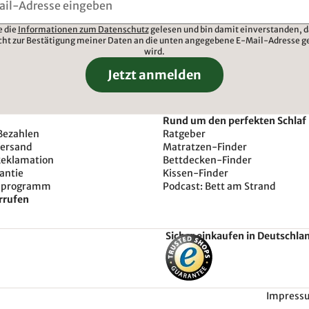
e die
Informationen zum Datenschutz
gelesen und bin damit einverstanden, d
cht zur Bestätigung meiner Daten an die unten angegebene E-Mail-Adresse g
wird.
Jetzt anmelden
Rund um den perfekten Schlaf
Bezahlen
Ratgeber
Versand
Matratzen-Finder
Reklamation
Bettdecken-Finder
antie
Kissen-Finder
sprogramm
Podcast: Bett am Strand
rrufen
Sicher einkaufen in Deutschla
Impress