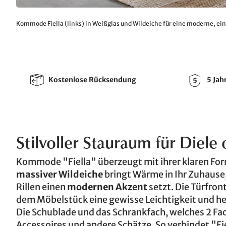
Kommode Fiella (links) in Weißglas und Wildeiche für eine moderne, ei
Kostenlose Rücksendung
5 Jah
Stilvoller Stauraum für Diele
Kommode "Fiella" überzeugt mit ihrer klaren For
massiver Wildeiche
bringt Wärme in Ihr Zuhause
Rillen einen
modernen Akzent
setzt. Die Türfron
dem Möbelstück eine gewisse Leichtigkeit und he
Die Schublade und das Schrankfach, welches 2 Fa
Accessoires und andere Schätze. So verbindet "F