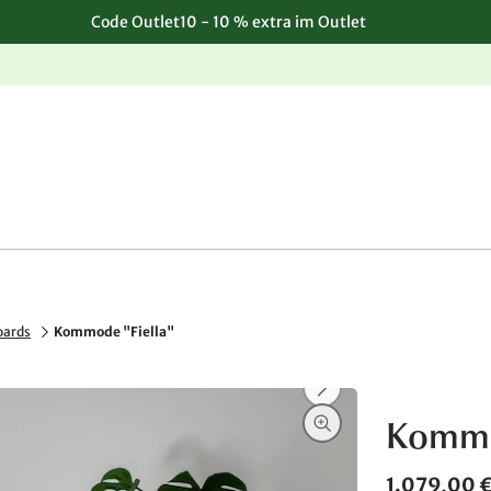
Code Outlet10 - 10 % extra im Outlet
Einfache, kostenlose Rücksendung
oards
Kommode "Fiella"
Kommo
1.079,00 