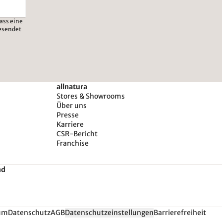
ass eine
esendet
allnatura
Stores & Showrooms
Über uns
Presse
Karriere
CSR-Bericht
Franchise
nd
um
Datenschutz
AGB
Datenschutzeinstellungen
Barrierefreiheit