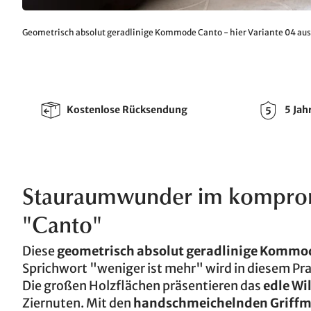
Geometrisch absolut geradlinige Kommode Canto - hier Variante 04 a
Kostenlose Rücksendung
5 Jah
Stauraumwunder im kompromi
"Canto"
Diese
geometrisch absolut geradlinige Kommo
Sprichwort "weniger ist mehr" wird in diesem Pr
Die großen Holzflächen präsentieren das
edle Wi
Ziernuten. Mit den
handschmeichelnden Griff