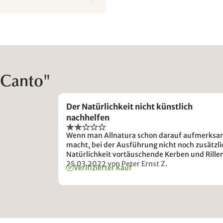
"Canto"
Der Natürlichkeit nicht künstlich
nachhelfen
Wenn man Allnatura schon darauf aufmerks
macht, bei der Ausführung nicht noch zusätzl
Natürlichkeit vortäuschende Kerben und Rille
einzufräsen, dann solle sie es auch bleiben las
25.03.2022
von Peter Ernst Z.
Verifizierter Kauf