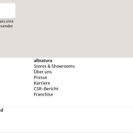
ass eine
esendet
allnatura
Stores & Showrooms
Über uns
Presse
Karriere
CSR-Bericht
Franchise
nd