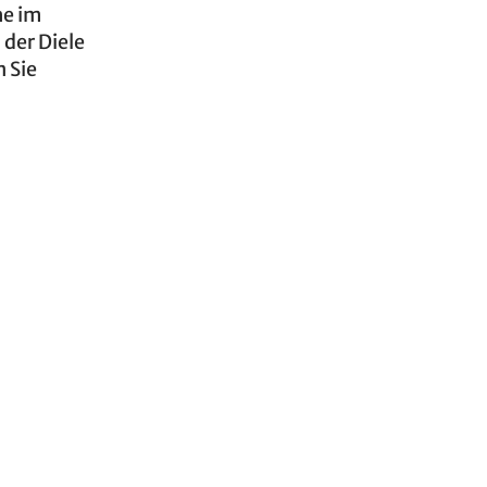
he im
der Diele
 Sie