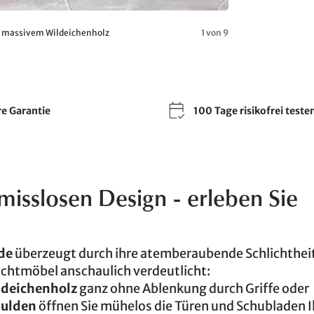
us massivem Wildeichenholz
1 von 9
re Garantie
100 Tage risikofrei teste
sslosen Design - erleben Sie
de
überzeugt durch ihre atemberaubende Schlichtheit
achtmöbel anschaulich verdeutlicht:
ldeichenholz
ganz ohne Ablenkung durch Griffe oder
mulden
öffnen Sie mühelos die Türen und Schubladen I