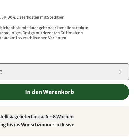
l. 59,00 € Lieferkosten mit Spedition
deichenholz mit durchgehender Lamellenstruktur
geradliniges Design mit dezenten Griffmulden
Stauraum in verschiedenen Varianten
03
In den Warenkorb
ellt & geliefert in ca. 6 - 8 Wochen
ung bis ins Wunschzimmer inklusive