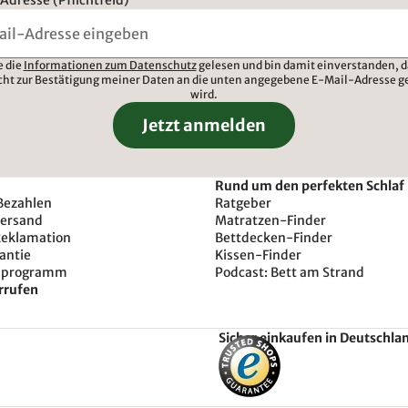
e die
Informationen zum Datenschutz
gelesen und bin damit einverstanden, d
cht zur Bestätigung meiner Daten an die unten angegebene E-Mail-Adresse g
wird.
Jetzt anmelden
Rund um den perfekten Schlaf
Bezahlen
Ratgeber
Versand
Matratzen-Finder
Reklamation
Bettdecken-Finder
antie
Kissen-Finder
sprogramm
Podcast: Bett am Strand
rrufen
Sicher einkaufen in Deutschla