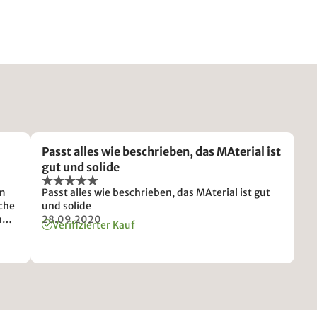
Passt alles wie beschrieben, das MAterial ist
gut und solide
am
Passt alles wie beschrieben, das MAterial ist gut
iche
und solide
n
28.09.2020
Verifizierter Kauf
sen.