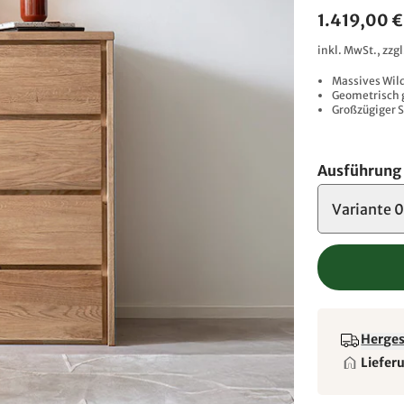
1.419,00 €
inkl. MwSt., zzg
Massives Wil
Geometrisch 
Großzügiger 
Ausführung
Variante 
Hergest
Liefer