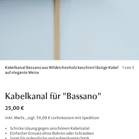
Kabelkanal Bassano aus Wildeichenholz kaschiert lästige Kabel
1 von 3
auf elegante Weise
Kabelkanal für "Bassano"
25,00 €
inkl. MwSt., zzgl. 59,00 € Lieferkosten mit Spedition
Schicke Lösung gegen unschönen Kabelsalat
Einfacher Einsatz ohne Bohren oder Schrauben
Sorgt für ordentliche und aufgeräumte Optik