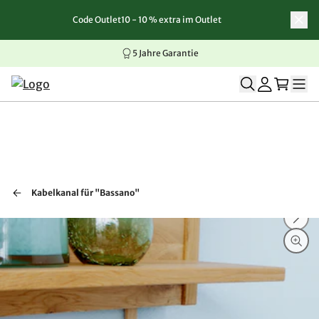
Code Outlet10 - 10 % extra im Outlet
Zum Inhalt springen
Zur Navigation springen
Zum Seitenende springen
5 Jahre Garantie
Kabelkanal für "Bassano"