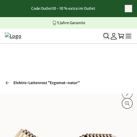
Code Outlet10 - 10 % extra im Outlet
Zum Inhalt springen
Zur Navigation springen
Zum Seitenende springen
5 Jahre Garantie
Elektro-Lattenrost "Ergomat-natur"