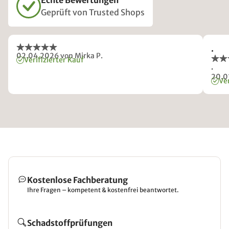
Echte Bewertungen
Geprüft von Trusted Shops
.
02.04.2026
von Mirka P.
Verifizierter Kauf
.
20.0
Ver
Kostenlose Fachberatung
Ihre Fragen – kompetent & kostenfrei beantwortet.
Schadstoffprüfungen