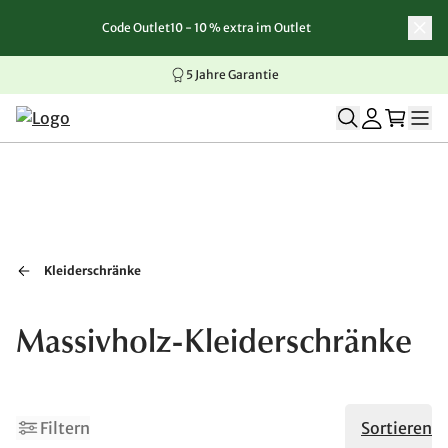
Code Outlet10 - 10 % extra im Outlet
Zum Inhalt springen
Zur Navigation springen
Zum Seitenende springen
5 Jahre Garantie
Kleiderschränke
Massivholz-Kleiderschränke
2
Filtern
Sortieren