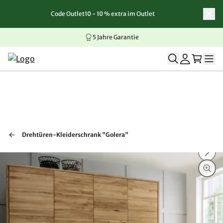
Code Outlet10 - 10 % extra im Outlet
Zum Inhalt springen
Zur Navigation springen
Zum Seitenende springen
5 Jahre Garantie
Drehtüren-Kleiderschrank "Golera"