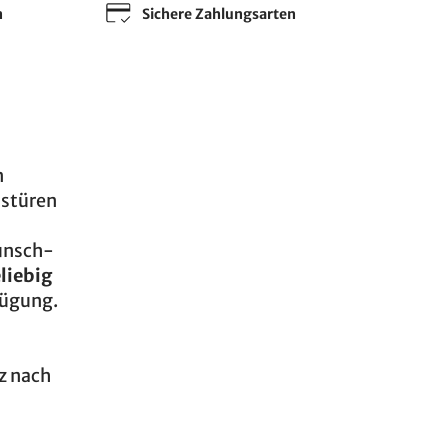
n
Sichere Zahlungsarten
n
astüren
Wunsch-
liebig
rfügung.
z nach