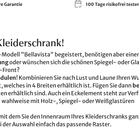
re Garantie
100 Tage risikofrei teste
leiderschrank!
-Modell "Bellavista" begeistert, benötigen aber eine
ung
oder wünschen sich die schönen Spiegel- oder Gl
k-Front?
odulen
! Kombinieren Sie nach Lust und Laune Ihren 
 welches in 4 Breiten erhältlich ist. Fügen Sie dann
be
iten erhältlich sind. Auch ein Eckelement steht zur Ve
" wahlweise mit Holz-, Spiegel- oder Weißglastüren
 mit dem Sie den Innenraum Ihres Kleiderschranks gan
i der Auswahl einfach das passende Raster.