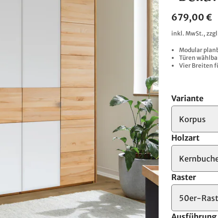
679,00 €
inkl. MwSt., zzg
Modular plan
Türen wählbar
Vier Breiten 
Variante
Korpus
Holzart
Kernbuch
Raster
50er-Rast
Ausführung