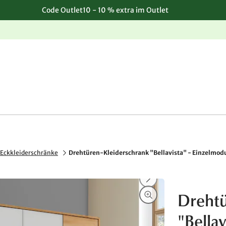
Code Outlet10 - 10 % extra im Outlet
Einfache, kostenlose Rücksendung
Eckkleiderschränke
Drehtüren-Kleiderschrank "Bellavista" - Einzelmod
Drehtü
"Bella