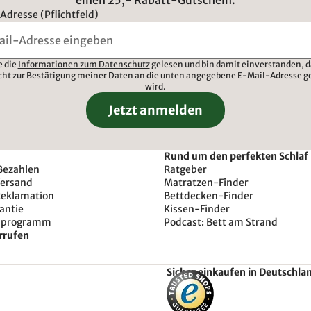
Adresse (Pflichtfeld)
e die
Informationen zum Datenschutz
gelesen und bin damit einverstanden, d
cht zur Bestätigung meiner Daten an die unten angegebene E-Mail-Adresse g
wird.
Jetzt anmelden
Rund um den perfekten Schlaf
Bezahlen
Ratgeber
Versand
Matratzen-Finder
Reklamation
Bettdecken-Finder
antie
Kissen-Finder
sprogramm
Podcast: Bett am Strand
rrufen
Sicher einkaufen in Deutschla