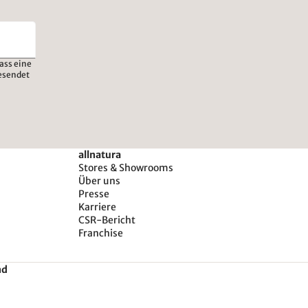
ass eine
esendet
allnatura
Stores & Showrooms
Über uns
Presse
Karriere
CSR-Bericht
Franchise
nd