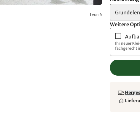
Grundelem
1 von 6
Weitere Opt
Aufba
Ihr neuer Kle
fachgerecht 
Hergest
Liefer