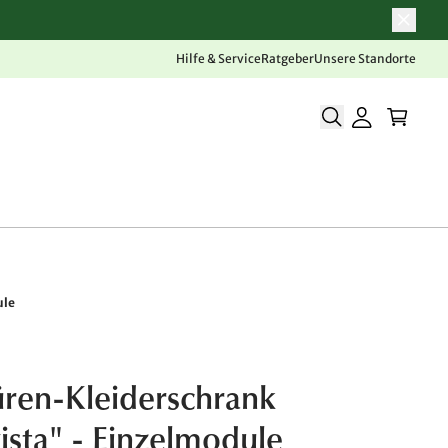
Hilfe & Service
Ratgeber
Unsere Standorte
ule
ren-Kleiderschrank
vista" - Einzelmodule