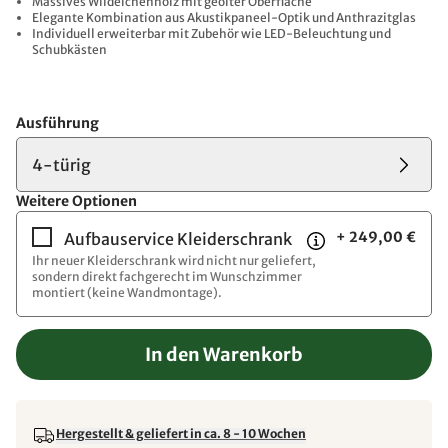
Massives Wildeichenholz mit geölter Oberfläche
Elegante Kombination aus Akustikpaneel-Optik und Anthrazitglas
Individuell erweiterbar mit Zubehör wie LED-Beleuchtung und
Schubkästen
Ausführung
4-türig
Weitere Optionen
+ 249,00 €
Aufbauservice Kleiderschrank
Ihr neuer Kleiderschrank wird nicht nur geliefert,
sondern direkt fachgerecht im Wunschzimmer
montiert (keine Wandmontage).
In den Warenkorb
Hergestellt & geliefert in ca. 8 - 10 Wochen