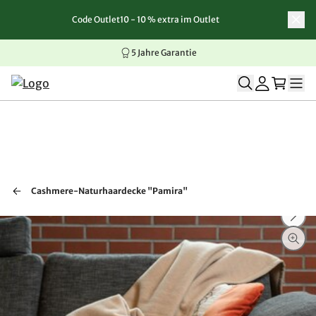
Code Outlet10 - 10 % extra im Outlet
Zum Inhalt springen
Zur Navigation springen
Zum Seitenende springen
5 Jahre Garantie
Cashmere-Naturhaardecke "Pamira"