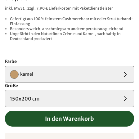
inkl. MwSt., zzgl. 7,90 € Lieferkosten mit Paketdienstleister
Gefertigt aus 100 % feinstem Cashmerehaar mit edler Strukturband-
Einfassung
Besonders weich, anschmiegsam und temperaturausgleichend​
Ungefärbt in den Naturtönen Crème und Kamel, nachhaltig in
Deutschland produziert
Farbe
kamel
Größe
150x200 cm
In den Warenkorb