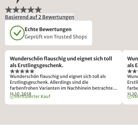
Basierend auf 2 Bewertungen
Echte Bewertungen
Geprüft von Trusted Shops
Wunderschön flauschig und eignet sich toll
Wund
als Erstlingsgeschenk.
als 
Wunderschön flauschig und eignet sich toll als
Wunde
Erstlingsgeschenk. Allerdings sind die
Erstl
farbenfrohen Varianten im Nachhinein betrachtet
farb
einfach noch toller
11.10.2018
einfa
11.1
Verifizierter Kauf
Ver