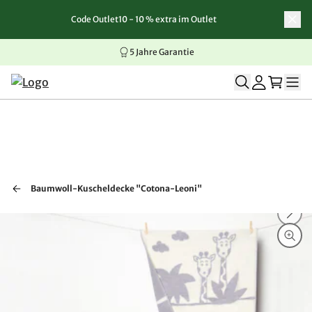
Code Outlet10 - 10 % extra im Outlet
Zum Inhalt springen
Zur Navigation springen
Zum Seitenende springen
5 Jahre Garantie
Baumwoll-Kuscheldecke "Cotona-Leoni"