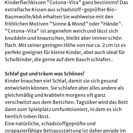
Kinderflachkissen "Cotona-Vita" ganz bestimmt! Das
extraflache Kissen aus schadstoff-geprüfter Bio-
Baumwolle/kbA erhalten Sie wahlweise mit den
fröhlichen Motiven "Sonne & Mond" oder "Hände".
"Cotona-Vita" ist angenehm weich und lässt sich
knuddeln und knautschen, bleibt aber immer schön
flach. Mit seiner geringen Höhe von nur ca. 2 cm ist es
perfekt geeignet für kleine Kinder, aber auch ideal für
Schulkinder, die gerne auf dem Bauch schlafen..
Schlaf gut und träum was Schönes!
Kinder brauchen viel Schlaf, damit sie sich gesund
entwickeln können. Sie schlafen aber alles andere als
gleichmäßig und krabbeln morgens oft ganz
verschwitzt aus dem Bettchen. Tagsüber wird das Bett
dann zum Spielplatz umfunktioniert, in dem es sich
herrlich toben lässt.
Eine natürliche, schadstoffgeprüfte und
strapazierfähige Bettausstattung ist daher gerade im