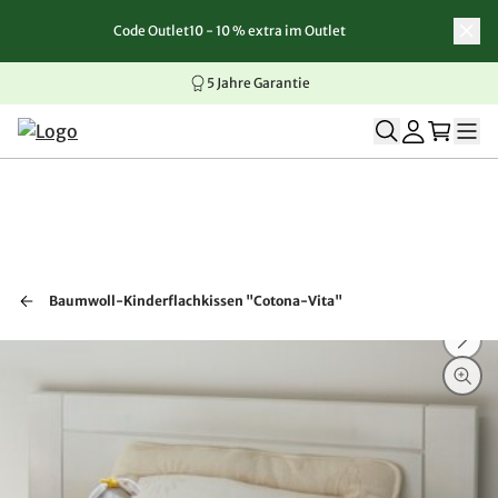
Code Outlet10 - 10 % extra im Outlet
Zum Inhalt springen
Zur Navigation springen
Zum Seitenende springen
5 Jahre Garantie
Baumwoll-Kinderflachkissen "Cotona-Vita"