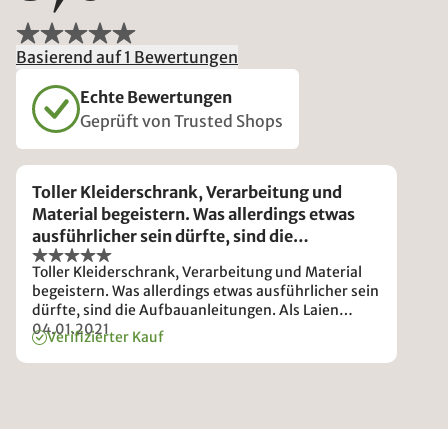
Basierend auf 1 Bewertungen
Echte Bewertungen
Geprüft von Trusted Shops
Toller Kleiderschrank, Verarbeitung und
Material begeistern. Was allerdings etwas
ausführlicher sein dürfte, sind die
Aufbauanleitungen.
Toller Kleiderschrank, Verarbeitung und Material
begeistern. Was allerdings etwas ausführlicher sein
dürfte, sind die Aufbauanleitungen. Als Laien
haben wir uns stellenweise doch etwas schwer
04.01.2021
Verifizierter Kauf
getan, auch wenn wir es im Endeffekt geschafft
haben mit dem Aufbau.