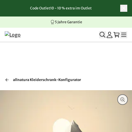
Code Outlet10 - 10 % extra im Outlet
Zum Inhalt springen
Zur Navigation springen
Zum Seitenende springen
5 Jahre Garantie
allnatura Kleiderschrank-Konfigurator