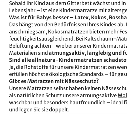
Sobald Ihr Kind aus dem Gitterbett wächst und in
Lebensjahr – ist eine Kindermatratze mit altersg
Was ist für Babys besser – Latex, Kokos, Ross
Das hängt von den Bedürfnissen Ihres Kindes ab.
anschmiegsam, Kokosmatratzen bieten mehr Fest
feuchtigkeitsausgleichend. Bei Kaltschaum-Matra
Belüftung achten - wie bei unserer Kindermatrat
Materialien sind
atmungsaktiv, langlebig und fü
Sind alle allnatura-Kindermatratzen schadsto
Ja, die Rohstoffe für unsere Kindermatratzen we
erfüllen höchste ökologische Standards – für g
Gibt es Matratzen mit Nässeschutz?
Unsere Matratzen selbst haben keinen Nässeschut
als natürlichen Schutz unsere atmungsaktive
Mol
waschbar und besonders hautfreundlich – ideal fü
und legen Sie sie doppelt.