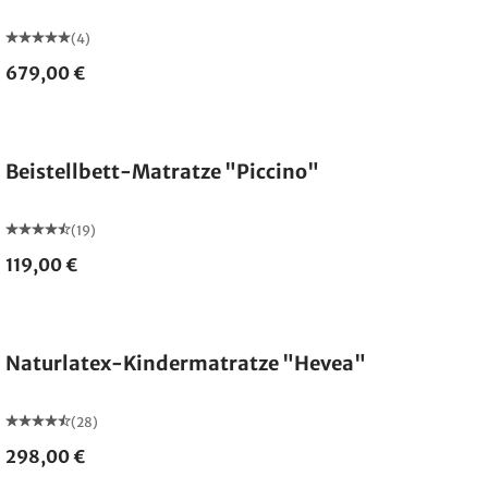
(4)
679,00 €
Made in Germany
Beistellbett-Matratze "Piccino"
(19)
119,00 €
Made in Germany
Naturlatex-Kindermatratze "Hevea"
(28)
298,00 €