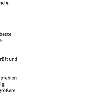
nd 4.
 beste
e
rüft und
mpfehlen
ig,
 größere