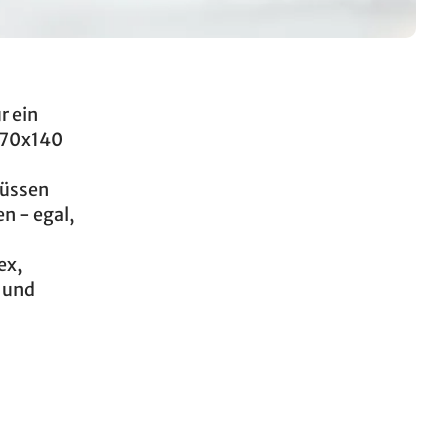
r ein
 70x140
müssen
n - egal,
ex,
 und