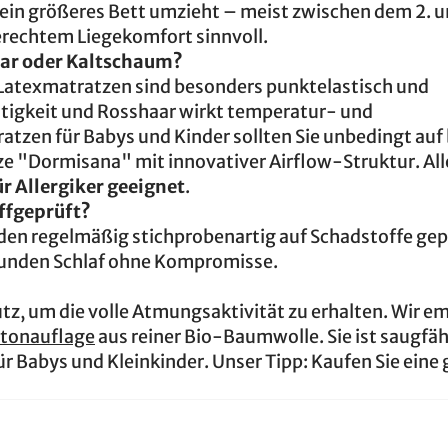
 ein größeres Bett umzieht – meist zwischen dem 2. u
erechtem Liegekomfort sinnvoll.
haar oder Kaltschaum?
 Latexmatratzen sind besonders punktelastisch und
igkeit und Rosshaar wirkt temperatur- und
tzen für Babys und Kinder sollten Sie unbedingt auf
ze "Dormisana" mit innovativer Airflow-Struktur. All
r Allergiker geeignet
.
ffgeprüft?
rden regelmäßig stichprobenartig auf Schadstoffe gep
esunden Schlaf ohne Kompromisse.
z, um die volle Atmungsaktivität zu erhalten. Wir e
tonauflage
aus reiner Bio-Baumwolle. Sie ist saugfäh
r Babys und Kleinkinder. Unser Tipp: Kaufen Sie eine