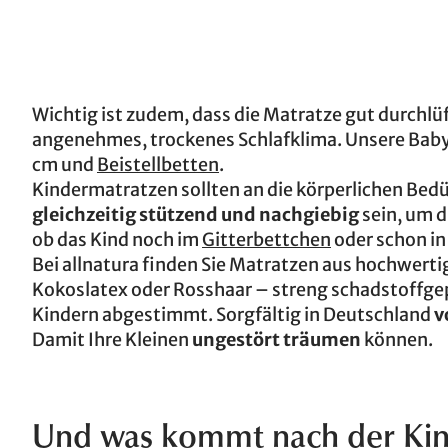
Wichtig ist zudem, dass die Matratze gut durchlü
angenehmes, trockenes Schlafklima. Unsere Baby
cm und
Beistellbetten
.
Kindermatratzen sollten an die körperlichen Bed
gleichzeitig stützend und nachgiebig
sein, um d
ob das Kind noch im
Gitterbettchen
oder schon in
Bei allnatura finden Sie Matratzen aus hochwer
Kokoslatex oder Rosshaar – streng schadstoffgep
Kindern abgestimmt. Sorgfältig in Deutschland
v
Damit Ihre Kleinen
ungestört träumen
können.
Und was kommt nach der Kin