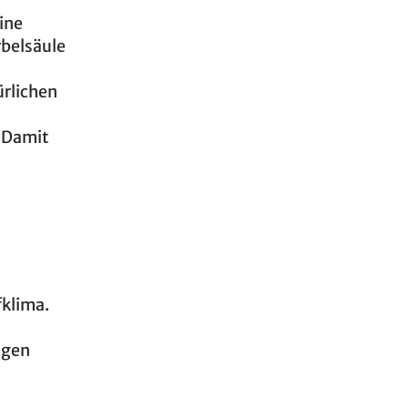
ine
rbelsäule
ürlichen
. Damit
fklima.
igen