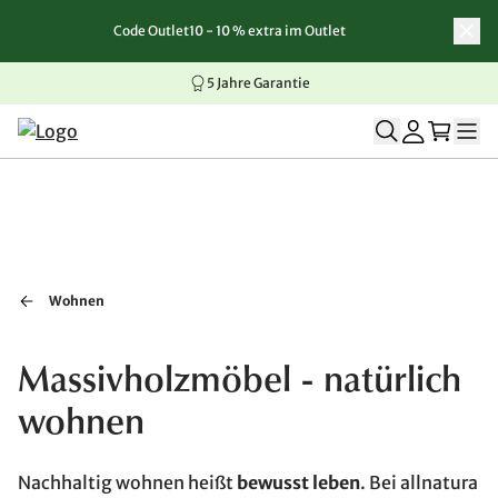
Code Outlet10 - 10 % extra im Outlet
Zum Inhalt springen
Zur Navigation springen
Zum Seitenende springen
5 Jahre Garantie
Wohnen
Massivholzmöbel - natürlich
wohnen
Nachhaltig wohnen heißt
bewusst leben
. Bei allnatura